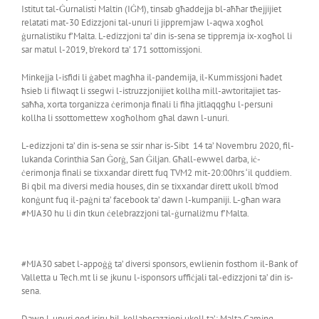
Istitut tal-Ġurnalisti Maltin (IĠM), tinsab għaddejja bl-aħħar tħejjijiet
relatati mat-30 Edizzjoni tal-unuri li jippremjaw l-aqwa xogħol
ġurnalistiku f’Malta. L-edizzjoni ta’ din is-sena se tippremja ix-xogħol li
sar matul l-2019, b’rekord ta’ 171 sottomissjoni.
Minkejja l-isfidi li ġabet magħha il-pandemija, il-Kummissjoni ħadet
ħsieb li filwaqt li ssegwi l-istruzzjonijiet kollha mill-awtoritajiet tas-
saħħa, xorta torganizza ċerimonja finali li fiha jitlaqqgħu l-persuni
kollha li ssottomettew xogħolhom għal dawn l-unuri.
L-edizzjoni ta’ din is-sena se ssir nhar is-Sibt 14 ta’ Novembru 2020, fil-
lukanda Corinthia San Ġorġ, San Ġiljan. Għall-ewwel darba, iċ-
ċerimonja finali se tixxandar dirett fuq TVM2 mit-20:00hrs ‘il quddiem.
Bi qbil ma diversi media houses, din se tixxandar dirett ukoll b’mod
konġunt fuq il-paġni ta’ facebook ta’ dawn l-kumpaniji. L-għan wara
#MJA30 hu li din tkun ċelebrazzjoni tal-ġurnaliżmu f’Malta.
#MJA30 sabet l-appoġġ ta’ diversi sponsors, ewlienin fosthom il-Bank of
Valletta u Tech.mt li se jkunu l-isponsors uffiċjali tal-edizzjoni ta’ din is-
sena.
Dawn l-unuri qed isiru bil-kollaborazzjoni ukoll ta’: Malta Gaming