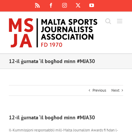
Skip
Rss
Facebook
Instagram
X
YouTube
to
content
12-il ġurnata ‘il bogħod minn #MJA30
Previous
Next
12-il ġurnata ‘il bogħod minn #MJA30
Il-Kummissjoni responsabbli mill-Malta Journalism Awards fi ħdan l-