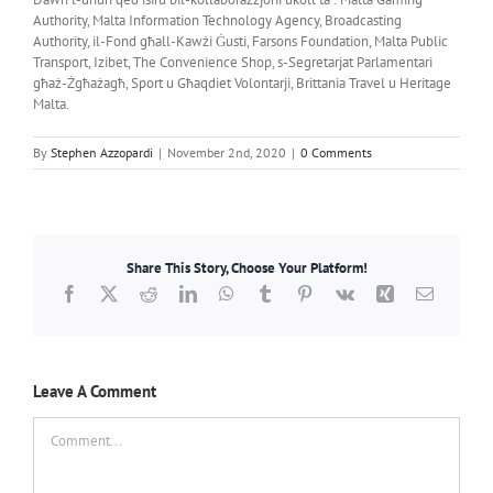
Authority, Malta Information Technology Agency, Broadcasting
Authority, il-Fond għall-Kawżi Ġusti, Farsons Foundation, Malta Public
Transport, Izibet, The Convenience Shop, s-Segretarjat Parlamentari
għaż-Żgħażagħ, Sport u Għaqdiet Volontarji, Brittania Travel u Heritage
Malta.
By
Stephen Azzopardi
|
November 2nd, 2020
|
0 Comments
Share This Story, Choose Your Platform!
Facebook
X
Reddit
LinkedIn
WhatsApp
Tumblr
Pinterest
Vk
Xing
Email
Leave A Comment
Comment