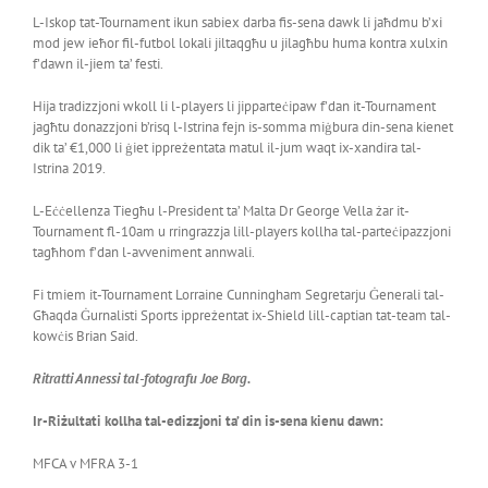
L-Iskop tat-Tournament ikun sabiex darba fis-sena dawk li jaħdmu b’xi
mod jew ieħor fil-futbol lokali jiltaqgħu u jilagħbu huma kontra xulxin
f’dawn il-jiem ta’ festi.
Hija tradizzjoni wkoll li l-players li jipparteċipaw f’dan it-Tournament
jagħtu donazzjoni b’risq l-Istrina fejn is-somma miġbura din-sena kienet
dik ta’ €1,000 li ġiet ippreżentata matul il-jum waqt ix-xandira tal-
Istrina 2019.
L-Eċċellenza Tiegħu l-President ta’ Malta Dr George Vella żar it-
Tournament fl-10am u rringrazzja lill-players kollha tal-parteċipazzjoni
tagħhom f’dan l-avveniment annwali.
Fi tmiem it-Tournament Lorraine Cunningham Segretarju Ġenerali tal-
Għaqda Ġurnalisti Sports ippreżentat ix-Shield lill-captian tat-team tal-
kowċis Brian Said.
Ritratti Annessi tal-fotografu Joe Borg.
Ir-Riżultati kollha tal-edizzjoni ta’ din is-sena kienu dawn:
MFCA v MFRA 3-1