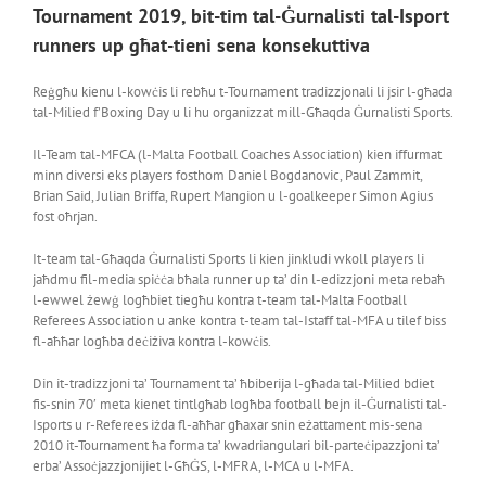
Tournament 2019, bit-tim tal-Ġurnalisti tal-Isport
runners up għat-tieni sena konsekuttiva
Reġgħu kienu l-kowċis li rebħu t-Tournament tradizzjonali li jsir l-għada
tal-Milied f’Boxing Day u li hu organizzat mill-Għaqda Ġurnalisti Sports.
Il-Team tal-MFCA (l-Malta Football Coaches Association) kien iffurmat
minn diversi eks players fosthom Daniel Bogdanovic, Paul Zammit,
Brian Said, Julian Briffa, Rupert Mangion u l-goalkeeper Simon Agius
fost oħrjan.
It-team tal-Għaqda Ġurnalisti Sports li kien jinkludi wkoll players li
jaħdmu fil-media spiċċa bħala runner up ta’ din l-edizzjoni meta rebaħ
l-ewwel żewġ logħbiet tiegħu kontra t-team tal-Malta Football
Referees Association u anke kontra t-team tal-Istaff tal-MFA u tilef biss
fl-aħħar logħba deċiżiva kontra l-kowċis.
Din it-tradizzjoni ta’ Tournament ta’ ħbiberija l-għada tal-Milied bdiet
fis-snin 70′ meta kienet tintlgħab logħba football bejn il-Ġurnalisti tal-
Isports u r-Referees iżda fl-aħħar għaxar snin eżattament mis-sena
2010 it-Tournament ħa forma ta’ kwadriangulari bil-parteċipazzjoni ta’
erba’ Assoċjazzjonijiet l-GħĠS, l-MFRA, l-MCA u l-MFA.