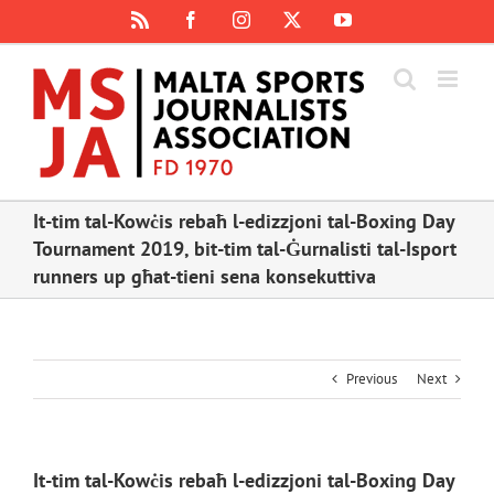
Skip
Rss
Facebook
Instagram
X
YouTube
to
content
It-tim tal-Kowċis rebaħ l-edizzjoni tal-Boxing Day
Tournament 2019, bit-tim tal-Ġurnalisti tal-Isport
runners up għat-tieni sena konsekuttiva
Previous
Next
It-tim tal-Kowċis rebaħ l-edizzjoni tal-Boxing Day