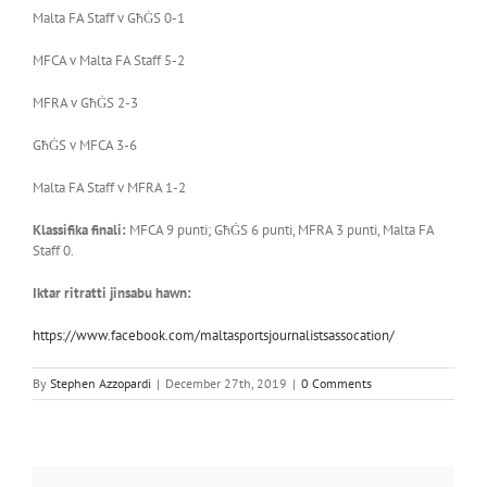
Malta FA Staff v GħĠS 0-1
MFCA v Malta FA Staff 5-2
MFRA v GħĠS 2-3
GħĠS v MFCA 3-6
Malta FA Staff v MFRA 1-2
Klassifika finali:
MFCA 9 punti; GħĠS 6 punti, MFRA 3 punti, Malta FA
Staff 0.
Iktar ritratti jinsabu hawn:
https://www.facebook.com/
maltasportsjournalistsassocati
on/
By
Stephen Azzopardi
|
December 27th, 2019
|
0 Comments