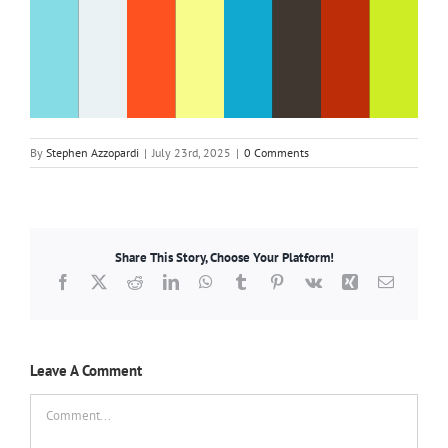
By
Stephen Azzopardi
|
July 23rd, 2025
|
0 Comments
Share This Story, Choose Your Platform!
Facebook
X
Reddit
LinkedIn
WhatsApp
Tumblr
Pinterest
Vk
Xing
Email
Leave A Comment
Comment