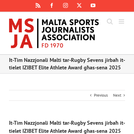
Skip
Rss
Facebook
Instagram
X
YouTube
to
content
It-Tim Nazzjonali Malti tar-Rugby Sevens jirbaħ it-
tielet IZIBET Elite Athlete Award għas-sena 2025
Previous
Next
It-Tim Nazzjonali Malti tar-Rugby Sevens jirbaħ it-
tielet IZIBET Elite Athlete Award għas-sena 2025