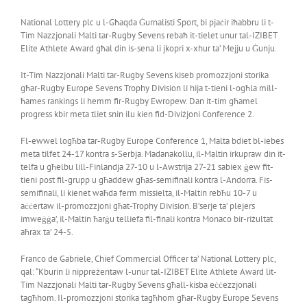
National Lottery plc u l-Għaqda Ġurnalisti Sport, bi pjaċir iħabbru li t-
Tim Nazzjonali Malti tar-Rugby Sevens rebaħ it-tielet unur tal-IZIBET
Elite Athlete Award għal din is-sena li jkopri x-xhur ta’ Mejju u Ġunju.
It-Tim Nazzjonali Malti tar-Rugby Sevens kiseb promozzjoni storika
għar-Rugby Europe Sevens Trophy Division li hija t-tieni l-ogħla mill-
ħames rankings li hemm fir-Rugby Ewropew. Dan it-tim għamel
progress kbir meta tliet snin ilu kien fid-Diviżjoni Conference 2.
Fl-ewwel logħba tar-Rugby Europe Conference 1, Malta bdiet bl-iebes
meta tilfet 24-17 kontra s-Serbja. Madanakollu, il-Maltin irkupraw din it-
telfa u għelbu lill-Finlandja 27-10 u l-Awstrija 27-21 sabiex ġew fit-
tieni post fil-grupp u għaddew għas-semifinali kontra l-Andorra. Fis-
semifinali, li kienet waħda ferm missielta, il-Maltin rebħu 10-7 u
aċċertaw il-promozzjoni għat-Trophy Division. B’serje ta’ plejers
imweġġa’, il-Maltin ħarġu telliefa fil-finali kontra Monaco bir-riżultat
aħrax ta’ 24-5.
Franco de Gabriele, Chief Commercial Officer ta’ National Lottery plc,
qal: “Kburin li nippreżentaw l-unur tal-IZIBET Elite Athlete Award lit-
Tim Nazzjonali Malti tar-Rugby Sevens għall-kisba eċċezzjonali
tagħhom. Il-promozzjoni storika tagħhom għar-Rugby Europe Sevens