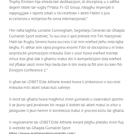
Trophy Division hija xhieda tad-dedikazzjoni, id-dixxiplina, u s-saħħa
dejjem tikber tar-rugby f’Malta. Fl-IZI Group, nibqgħu impenjati li
nappoġġjaw l-isports lokali u niċċelebraw l-atleti Maltin li juru
eċċellenza u reżiljenza fix-xena internazzjonali.”
Min-naħa tagħha, Lorraine Cunningham, Segretarju Ġenerali tal-Għaqda
Ġurnalisti Sport sostniet, “Is-suċċess li qed jinkiseb mit-Tim Nazzjonali
Malti tar-Rugby Sevens huwa suċċess li ta’ min wieħed jieħu nota tajba
tiegħu. Fl-aħħar snin rajna progress enormi f’din id-dixxiplina u m’iniex
sorpriża bil-promozzjoni miksuba. Dan l-unur huwa wieħed meritat
mhux biss għal dak li għamlu matul din il-kompetizzjoni iżda wieħed
irid jiftakar ukoll minn fejn beda dan it-tim meta sa ftit snin ilu kien fid-
Diviżjoni Conference 2.”
Il-għan tal-IZIBET Elite Athlete Award huwa li jirrikonoxxi s-suċċessi
miksuba mill-atleti lokali kull xahrejn.
Il-bord tal-għażla huwa magħmul minn ġurnalisti u osservaturi sportivi
li se jkunu qed jevalwaw bir-reqqa il-kisbiet tal-atleti matul ix-xhur u
jassiguraw li jkun hemm il-korretezza matul il-proċess kollu tal-għażla.
Ir-regolamenti tal-IZIBET Elite Athlete Award jistgħu jinkisbu minn fuq
il-website tal-Għaqda Ġurnalisti Sport
https://www.maltasportsjournalists.com/