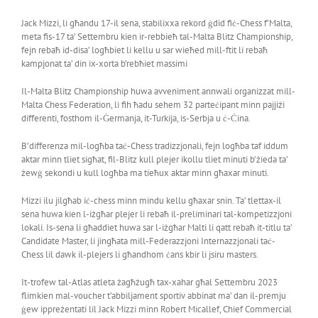
Jack Mizzi, li għandu 17-il sena, stabilixxa rekord ġdid fiċ-Chess f’Malta,
meta fis-17 ta’ Settembru kien ir-rebbieħ tal-Malta Blitz Championship,
fejn rebaħ id-disa’ logħbiet li kellu u sar wieħed mill-ftit li rebaħ
kampjonat ta’ din ix-xorta b’rebħiet massimi
Il-Malta Blitz Championship huwa avveniment annwali organizzat mill-
Malta Chess Federation, li fih ħadu sehem 32 parteċipant minn pajjiżi
differenti, fosthom il-Ġermanja, it-Turkija, is-Serbja u ċ-Ċina.
B’differenza mil-logħba taċ-Chess tradizzjonali, fejn logħba taf iddum
aktar minn tliet sigħat, fil-Blitz kull plejer ikollu tliet minuti b’żieda ta’
żewġ sekondi u kull logħba ma tieħux aktar minn għaxar minuti.
Mizzi ilu jilgħab iċ-chess minn mindu kellu għaxar snin. Ta’ tlettax-il
sena huwa kien l-iżgħar plejer li rebaħ il-preliminari tal-kompetizzjoni
lokali. Is-sena li għaddiet huwa sar l-iżgħar Malti li qatt rebaħ it-titlu ta’
Candidate Master, li jingħata mill-Federazzjoni Internazzjonali taċ-
Chess lil dawk il-plejers li għandhom ċans kbir li jsiru masters.
It-trofew tal-Atlas atleta żagħżugħ tax-xahar għal Settembru 2023
flimkien mal-voucher t’abbiljament sportiv abbinat ma’ dan il-premju
ġew ippreżentati lil Jack Mizzi minn Robert Micallef, Chief Commercial