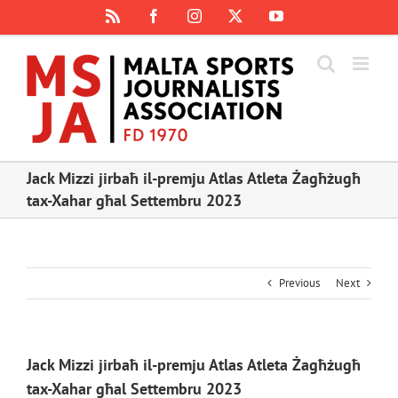
Skip
Rss
Facebook
Instagram
X
YouTube
to
content
Jack Mizzi jirbaħ il-premju Atlas Atleta Żagħżugħ
tax-Xahar għal Settembru 2023
Previous
Next
Jack Mizzi jirbaħ il-premju Atlas Atleta Żagħżugħ
tax-Xahar għal Settembru 2023