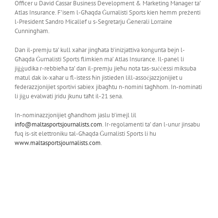
Officer u David Cassar Business Development & Marketing Manager ta’
Atlas Insurance. F’isem l-Għaqda Ġurnalisti Sports kien hemm preżenti
l-President Sandro Micallef u s-Segretarju Ġenerali Lorraine
Cunningham.
Dan il-premju ta’ kull xahar jingħata b’inizjattiva konġunta bejn l-
Għaqda Ġurnalisti Sports flimkien ma’ Atlas Insurance. Il-panel li
jiġġudika r-rebbieħa ta’ dan il-premju jieħu nota tas-suċċessi miksuba
matul dak ix-xahar u fl-istess ħin jistieden lill-assoċjazzjonijiet u
federazzjonijiet sportivi sabiex jibagħtu n-nomini tagħhom. In-nominati
li jiġu evalwati jridu jkunu taħt il-21 sena.
In-nominazzjonijiet għandhom jaslu b’imejl lil
info@maltasportsjournalists.com
. Ir-regolamenti ta’ dan l-unur jinsabu
fuq is-sit elettroniku tal-Għaqda Ġurnalisti Sports li hu
www.maltasportsjournalists.com
.