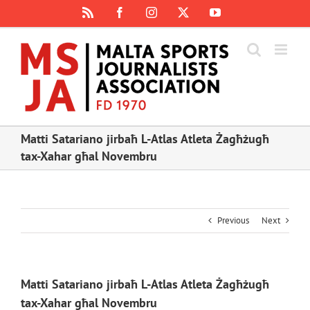
Skip
Rss
Facebook
Instagram
X
YouTube
to
content
Matti Satariano jirbaħ L-Atlas Atleta Żagħżugħ
tax-Xahar għal Novembru
Previous
Next
Matti Satariano jirbaħ L-Atlas Atleta Żagħżugħ
tax-Xahar għal Novembru