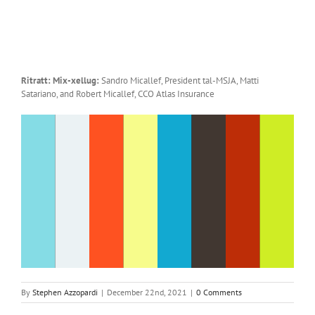
Ritratt: Mix-xellug:
Sandro Micallef, President tal-MSJA, Matti
Satariano, and Robert Micallef, CCO Atlas Insurance
By
Stephen Azzopardi
|
December 22nd, 2021
|
0 Comments