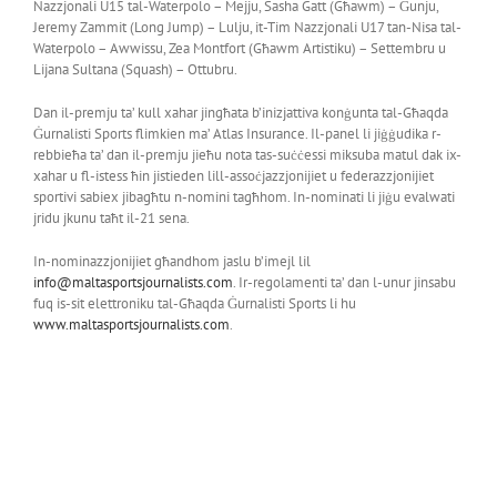
Nazzjonali U15 tal-Waterpolo – Mejju, Sasha Gatt (Għawm) – Ġunju,
Jeremy Zammit (Long Jump) – Lulju, it-Tim Nazzjonali U17 tan-Nisa tal-
Waterpolo – Awwissu, Zea Montfort (Għawm Artistiku) – Settembru u
Lijana Sultana (Squash) – Ottubru.
Dan il-premju ta’ kull xahar jingħata b’inizjattiva konġunta tal-Għaqda
Ġurnalisti Sports flimkien ma’ Atlas Insurance. Il-panel li jiġġudika r-
rebbieħa ta’ dan il-premju jieħu nota tas-suċċessi miksuba matul dak ix-
xahar u fl-istess ħin jistieden lill-assoċjazzjonijiet u federazzjonijiet
sportivi sabiex jibagħtu n-nomini tagħhom. In-nominati li jiġu evalwati
jridu jkunu taħt il-21 sena.
In-nominazzjonijiet għandhom jaslu b’imejl lil
info@maltasportsjournalists.com
. Ir-regolamenti ta’ dan l-unur jinsabu
fuq is-sit elettroniku tal-Għaqda Ġurnalisti Sports li hu
www.maltasportsjournalists.com
.