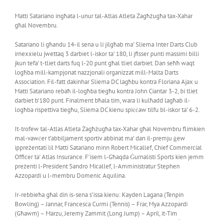
Matti Satariano ingħata l-unur tal-Atlas Atleta Żagħżugħa tax-Xahar
għal Novembru.
Satariano li għandu 14-il sena u li jilgħab ma’ Sliema Inter Darts Club
irnexxielu jwettaq 3 darbiet l-iskor ta’ 180, li jfisser punti massimi billi
jkun tefa’ t-tliet darts fuq l-20 punt għal tliet darbiet. Dan seħħ waqt
logħba mill-kampjonat nazzjonali organizzat mill-Malta Darts
Association. Fil-fatt dakinhar Sliema DC lagħbu kontra Floriana Ajax u
Matti Satariano rebaħ il-logħba tiegħu kontra John Ciantar 3-2, bi tliet
darbiet b’180 punt. Finalment bħala tim, wara li kulħadd lagħab il-
logħba rispettiva tiegħu, Sliema DC kienu spiċċaw tilfu bl-iskor ta’ 6-2.
It-trofew tal-Atlas Atleta Żagħżugħa tax-Xahar għal Novembru flimkien
mal-vawċer t’abbiljament sportiv abbinat ma’ dan il-premju ġew
ippreżentati lil Matti Satariano minn Robert Micallef, Chief Commercial
Officer ta’ Atlas Insurance. F’isem l-Għaqda Ġurnalisti Sports kien jemm
preżenti l-President Sandro Micallef, l-Amministratur Stephen
Azzopardi u l-membru Domenic Aquilina.
Ir-rebbieħa għal din is-sena s’issa kienu: Kayden Lagana (Tenpin
Bowling) – Jannar, Francesca Curmi (Tennis) – Frar, Mya Azzopardi
(Għawm) – Marzu, Jeremy Zammit (Long Jump) – April, it-Tim