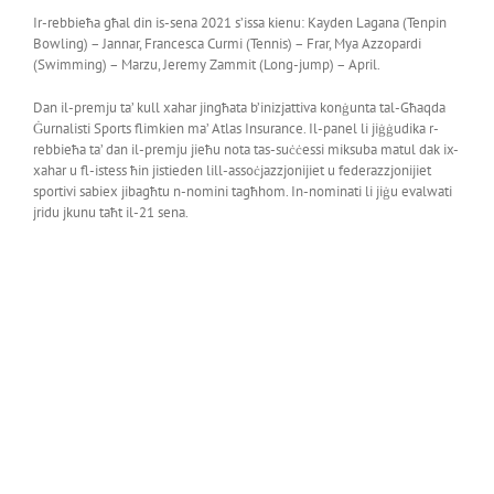
Ir-rebbieħa għal din is-sena 2021 s’issa kienu: Kayden Lagana (Tenpin
Bowling) – Jannar, Francesca Curmi (Tennis) – Frar, Mya Azzopardi
(Swimming) – Marzu, Jeremy Zammit (Long-jump) – April.
Dan il-premju ta’ kull xahar jingħata b’inizjattiva konġunta tal-Għaqda
Ġurnalisti Sports flimkien ma’ Atlas Insurance. Il-panel li jiġġudika r-
rebbieħa ta’ dan il-premju jieħu nota tas-suċċessi miksuba matul dak ix-
xahar u fl-istess ħin jistieden lill-assoċjazzjonijiet u federazzjonijiet
sportivi sabiex jibagħtu n-nomini tagħhom. In-nominati li jiġu evalwati
jridu jkunu taħt il-21 sena.