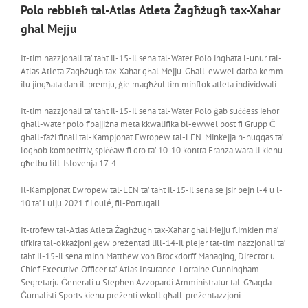
Polo rebbieħ tal-Atlas Atleta Żagħżugħ tax-Xahar
għal Mejju
It-tim nazzjonali ta’ taħt il-15-il sena tal-Water Polo ingħata l-unur tal-
Atlas Atleta Żagħżugħ tax-Xahar għal Mejju. Għall-ewwel darba kemm
ilu jingħata dan il-premju, ġie magħżul tim minflok atleta individwali.
It-tim nazzjonali ta’ taħt il-15-il sena tal-Water Polo ġab suċċess ieħor
għall-water polo f’pajjiżna meta kkwalifika bl-ewwel post fi Grupp Ċ
għall-fażi finali tal-Kampjonat Ewropew tal-LEN. Minkejja n-nuqqas ta’
logħob kompetittiv, spiċċaw fi dro ta’ 10-10 kontra Franza wara li kienu
għelbu lill-Islovenja 17-4.
Il-Kampjonat Ewropew tal-LEN ta’ taħt il-15-il sena se jsir bejn l-4 u l-
10 ta’ Lulju 2021 f’Loulé, fil-Portugall.
It-trofew tal-Atlas Atleta Żagħżugħ tax-Xahar għal Mejju flimkien ma’
tifkira tal-okkażjoni ġew preżentati lill-14-il plejer tat-tim nazzjonali ta’
taħt il-15-il sena minn Matthew von Brockdorff Managing, Director u
Chief Executive Officer ta’ Atlas Insurance. Lorraine Cunningham
Segretarju Ġenerali u Stephen Azzopardi Amministratur tal-Għaqda
Ġurnalisti Sports kienu preżenti wkoll għall-preżentazzjoni.