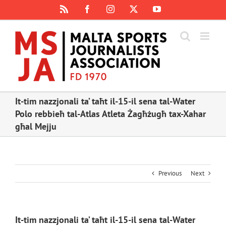
Skip
Rss
Facebook
Instagram
X
YouTube
to
content
It-tim nazzjonali ta’ taħt il-15-il sena tal-Water
Polo rebbieħ tal-Atlas Atleta Żagħżugħ tax-Xahar
għal Mejju
Previous
Next
It-tim nazzjonali ta’ taħt il-15-il sena tal-Water