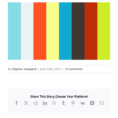
By
Stephen Azzopardi
|
June 24th, 2021
|
0 Comments
Share This Story, Choose Your Platform!
Facebook
X
Reddit
LinkedIn
WhatsApp
Tumblr
Pinterest
Vk
Xing
Email