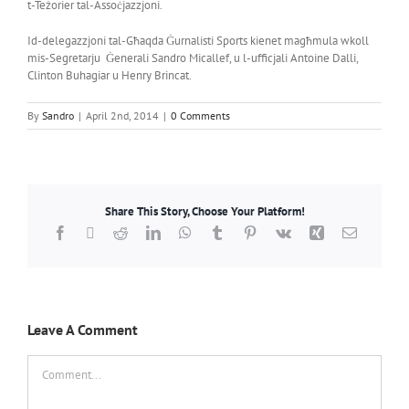
t-Teżorier tal-Assoċjazzjoni.
Id-delegazzjoni tal-Għaqda Ġurnalisti Sports kienet magħmula wkoll
mis-Segretarju Ġenerali Sandro Micallef, u l-ufficjali Antoine Dalli,
Clinton Buhagiar u Henry Brincat.
By
Sandro
|
April 2nd, 2014
|
0 Comments
Share This Story, Choose Your Platform!
Facebook
X
Reddit
LinkedIn
WhatsApp
Tumblr
Pinterest
Vk
Xing
Email
Leave A Comment
Comment