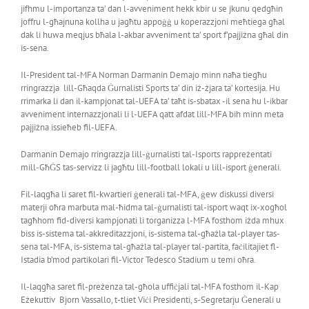
jifhmu l-importanza ta’ dan l-avveniment hekk kbir u se jkunu qedgħin
joffru l-għajnuna kollha u jagħtu appoġġ u koperazzjoni meħtiega għal
dak li huwa meqjus bħala l-akbar avveniment ta’ sport f’pajjiżna għal din
is-sena.
Il-President tal-MFA Norman Darmanin Demajo minn naħa tiegħu
rringrazzja lill-Għaqda Ġurnalisti Sports ta’ din iż-żjara ta’ kortesija. Hu
rrimarka li dan il-kampjonat tal-UEFA ta’ taħt is-sbatax -il sena hu l-ikbar
avveniment internazzjonali li l-UEFA qatt afdat lill-MFA bih minn meta
pajjiżna issieħeb fil-UEFA.
Darmanin Demajo rringrazzja lill-ġurnalisti tal-Isports rappreżentati
mill-GħĠS tas-servizz li jagħtu lill-football lokali u lill-isport ġenerali.
Fil-laqgħa li saret fil-kwartieri ġenerali tal-MFA, ġew diskussi diversi
materji oħra marbuta mal-ħidma tal-ġurnalisti tal-isport waqt ix-xogħol
tagħhom fid-diversi kampjonati li torganizza l-MFA fosthom iżda mhux
biss is-sistema tal-akkreditazzjoni, is-sistema tal-għażla tal-player tas-
sena tal-MFA, is-sistema tal-għażla tal-player tal-partita, faċilitajiet fl-
Istadia b’mod partikolari fil-Victor Tedesco Stadium u temi oħra.
Il-laqgħa saret fil-preżenza tal-għola uffiċjali tal-MFA fosthom il-Kap
Eżekuttiv Bjorn Vassallo, t-tliet Viċi Presidenti, s-Segretarju Ġenerali u