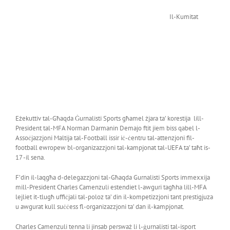
Il-Kumitat
Eżekuttiv tal-Għaqda Ġurnalisti Sports għamel żjara ta’ korestija lill-
President tal-MFA Norman Darmanin Demajo ftit jiem biss qabel l-
Assoċjazzjoni Maltija tal-Football issir iċ-ċentru tal-attenzjoni fil-
football ewropew bl-organizazzjoni tal-kampjonat tal-UEFA ta’ taħt is-
17 -il sena.
F’din il-laqgħa d-delegazzjoni tal-Għaqda Gurnalisti Sports immexxija
mill-President Charles Camenzuli estendiet l-awguri tagħha lill-MFA
lejliet it-tlugħ uffiċjali tal-poloz ta’ din il-kompetizzjoni tant prestigjuza
u awgurat kull suċċess fl-organizazzjoni ta’ dan il-kampjonat.
Charles Camenzuli tenna li jinsab persważ li l-ġurnalisti tal-isport