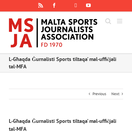
Skip
Rss
Facebook
X
YouTube
Instagram
to
content
L-Għaqda Ġurnalisti Sports tiltaqa’ mal-uffiċjali
tal-MFA
Previous
Next
L-Għaqda Ġurnalisti Sports tiltaqa’ mal-uffiċjali
tal-MFA