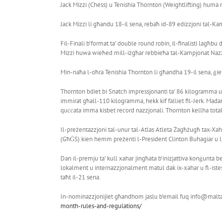
Jack Mizzi (Chess) u Tenishia Thornton (Weightlifting) huma 
Jack Mizzi li għandu 18-il sena, rebaħ id-89 edizzjoni tal-K
Fil-Finali b’format ta’ double round robin, il-finalisti lagħb
Mizzi huwa wieħed mill-iżgħar rebbieħa tal-Kampjonat Nazz
Min-naħa l-oħra Tenishia Thornton li għandha 19-il sena, ġie
Thornton bdiet bi Snatch impressjonanti ta’ 86 kilogramma u w
immirat għall-110 kilogramma, hekk kif falliet fil-Jerk. Mada
quċċata imma kisbet record nazzjonali. Thornton kellha total
Il-preżentazzjoni tal-unur tal-Atlas Atleta Żagħżugħ tax-Xah
(GħĠS) kien hemm preżenti l-President Clinton Buhagiar u l-A
Dan il-premju ta’ kull xahar jingħata b’inizjattiva konġunta b
lokalment u internazzjonalment matul dak ix-xahar u fl-istess 
taħt il-21 sena.
In-nominazzjonijiet għandhom jaslu b’email fuq info@maltaspo
month-rules-and-regulations/