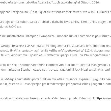
r-rebbieħa tal-unur tal-Atlas Atleta Żagħżugħ tax-Xahar għal Ottubru 2024.
ampjonat Nazzjonali taċ-Ċess u għat-tielet sena konsekuttiva huwa wkoll il-Junior 
u darbtejn kontra xulxin, darba bl-abjad u darba bl-iswed. Mizzi kien l-uniku plejer li
jonali taċ-Ċess.
t inkurunata bħala Champion Ewropea fil-European Junior Championships li saru f’Var
ettqet b’suċċess l-aħħar refa’ ta’ 89 kilogramma. Fil-Clean and Jerk, Thornton kellha
nakollu fl-aħħar tentattiv tagħha hija kellha refa’ spettakolari ta’ 112-il kilogramma
 ta’ 201 kilogramma u għaddiet lir-reffiegħa Spanjola li kellha 194 kilogramma u di
ar lil Tenishia Thornton saret minn Matthew von Brockdorff, Direttur Maniġerjali u C
mministratur Stephen Azzopardi. Il-preżentazzjoni lil Jack Mizzi se ssir aktar tard 
ejn l-Għaqda Ġurnalisti Sports flimkien ma’ Atlas Insurance. Il-panel li jiġġudika r-
ħin jistieden lill-assoċjazzjonijiet u federazzjonijiet sportivi sabiex jibagħtu n-nom
rtsjournalists.com. Ir-regolamenti ta’ dan l-unur jinsabu f’dan il-link
https://www