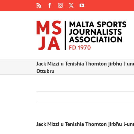
Skip
Rss
Facebook
Instagram
X
YouTube
to
content
Jack Mizzi u Tenishia Thornton jirbħu l-un
Ottubru
Jack Mizzi u Tenishia Thornton jirbħu l-un