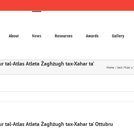
About
News
Resources
Awards
Gallery
ur tal-Atlas Atleta Żagħżugħ tax-Xahar ta’
Home
Jack Mizzi u 
ur tal-Atlas Atleta Żagħżugħ tax-Xahar ta’ Ottubru