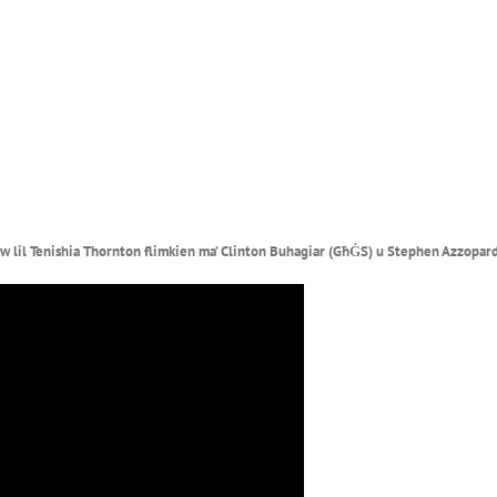
ew lil Tenishia Thornton flimkien ma’ Clinton Buhagiar (GħĠS) u Stephen Azzopar