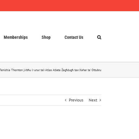
Memberships
Shop
Contact Us
Tenishia Thornton jirbħu l-unur tal-Atlas Atleta Żagħżugħ tax-Xahar ta’ Ottubru
Previous
Next