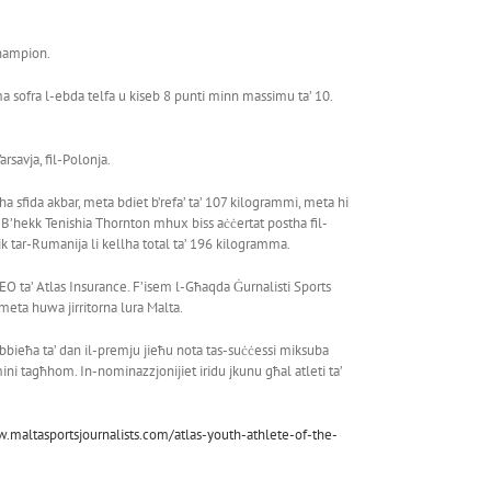
Champion.
 ma sofra l-ebda telfa u kiseb 8 punti minn massimu ta’ 10.
savja, fil-Polonja.
 sfida akbar, meta bdiet b’refa’ ta’ 107 kilogrammi, meta hi
! B’hekk Tenishia Thornton mhux biss aċċertat postha fil-
k tar-Rumanija li kellha total ta’ 196 kilogramma.
EO ta’ Atlas Insurance. F’isem l-Għaqda Ġurnalisti Sports
meta huwa jirritorna lura Malta.
rebbieħa ta’ dan il-premju jieħu nota tas-suċċessi miksuba
ini tagħhom. In-nominazzjonijiet iridu jkunu għal atleti ta’
.maltasportsjournalists.com/atlas-youth-athlete-of-the-