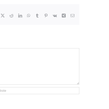
cebook
X
Reddit
LinkedIn
WhatsApp
Tumblr
Pinterest
Vk
Xing
Email