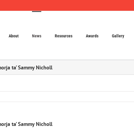
About
News
Resources
Awards
Gallery
morja ta’ Sammy Nicholl
morja ta’ Sammy Nicholl