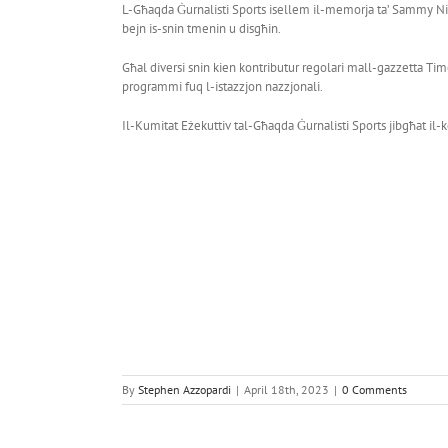
L-Għaqda Ġurnalisti Sports isellem il-memorja ta’ Sammy Nic
bejn is-snin tmenin u disgħin.
Għal diversi snin kien kontributur regolari mall-gazzetta Tim
programmi fuq l-istazzjon nazzjonali.
Il-Kumitat Eżekuttiv tal-Għaqda Ġurnalisti Sports jibgħat il-k
By
Stephen Azzopardi
|
April 18th, 2023
|
0 Comments