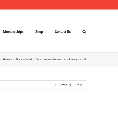
Memberships
Shop
Contact Us
Home
L-Għaqda Ġurnalisti Sports isellem il-memorja ta’ Sammy Nicholl
Previous
Next