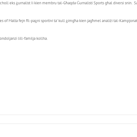
holl eks ġurnalist Ii kien membru tal-Għaqda Ġurnalisti Sports għal diversi snin. S
es of Malta fejn fil-paġni sportivi ta’ kull ġimgħa kien jagħmel analiżi tal-Kampjon
ondoljanzi lill-familja kollha.