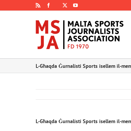
Skip
Rss
Facebook
X
YouTube
Instagram
to
content
L-Għaqda Ġurnalisti Sports isellem il-me
L-Għaqda Ġurnalisti Sports isellem il-me