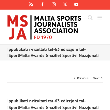
Skip
Rss
Facebook
Instagram
X
YouTube
to
content
Ippublikati r-riżultati tat-63 edizzjoni tal-
iSportMalta Awards Għażliet Sportivi Nazzjonali
Previous
Next
Ippublikati r-riżultati tat-63 edizzjoni tal-
iSportMalta Awards Għażliet Sportivi Nazzjonali