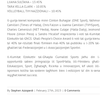
LIJANA SULTANA – 13.45%
TARA VELLA CLARK – 10.85%
VOLLEYBALL TIM NAZZJONALI – 10.45%
Il-ġurija kienet komposta minn Clinton Buhagiar (ONE Sport), Valhmor
Camilleri (Times of Malta), Chris Falzon u Joanna Camilleri (TVMSport),
Charles Camenzuli (NET Media), Keane Cutajar (Malta Daily), Jesmond
Moore (Union Press) u Sandro Micallef irrapreżenta l-voti tal-Kumitat
Eżekuttiv tal-GħĠS. Għall-People’s Choice Award il-voti tal-ġurija kienu
ta’ 40% tar-riżultati finali flimkien mal-40% tal-pubbliku u l-20% tal-
għażliet tal-Federazzjonjiet u l-Assoċjazzjonijiet Sportivi.
Il-Kumitat Eżekuttiv tal-Għaqda Ġurnalisti Sports jieħu din l-
opportunità sabiex jirringrazzja lil SportMalta, lill-Ministeru għall-
Edukazzjoni, Sport, Żgħażagħ, Riċerka u Innovazzjoni, kif ukoll lill-
isponsors kollha tas-sostenn tagħhom biex l-edizzjoni ta’ din is-sena
reġgħet kienet suċċess.
By
Stephen Azzopardi
|
February 27th, 2023
|
0 Comments