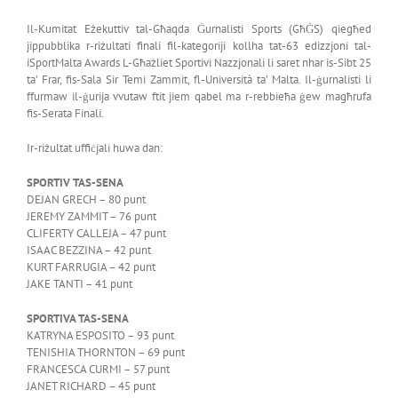
Il-Kumitat Eżekuttiv tal-Għaqda Ġurnalisti Sports (GħĠS) qiegħed
jippubblika r-riżultati finali fil-kategoriji kollha tat-63 edizzjoni tal-
iSportMalta Awards L-Għażliet Sportivi Nazzjonali li saret nhar is-Sibt 25
ta’ Frar, fis-Sala Sir Temi Zammit, fl-Università ta’ Malta. Il-ġurnalisti li
ffurmaw il-ġurija vvutaw ftit jiem qabel ma r-rebbieħa ġew magħrufa
fis-Serata Finali.
Ir-riżultat uffiċjali huwa dan:
SPORTIV TAS-SENA
DEJAN GRECH – 80 punt
JEREMY ZAMMIT – 76 punt
CLIFERTY CALLEJA – 47 punt
ISAAC BEZZINA – 42 punt
KURT FARRUGIA – 42 punt
JAKE TANTI – 41 punt
SPORTIVA TAS-SENA
KATRYNA ESPOSITO – 93 punt
TENISHIA THORNTON – 69 punt
FRANCESCA CURMI – 57 punt
JANET RICHARD – 45 punt