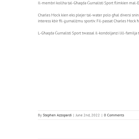
Il-membri kollha tal-Għaqda Ġurnalisti Sport flimkien mal-Eże
Charles Mock kien eks plejer tal-water polo għal diversi snin
interess kbir fil-ġurnaliżmu sportiv. Fil-passat Charles Mock 
L-Għaqda Ġurnalisti Sport twassal il-kondoljanzi lill-familja ta
By
Stephen Azzopardi
|
June 2nd, 2022
|
0 Comments