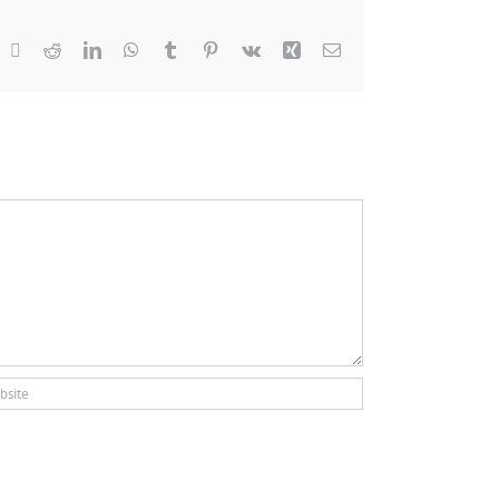
acebook
X
Reddit
LinkedIn
WhatsApp
Tumblr
Pinterest
Vk
Xing
Email