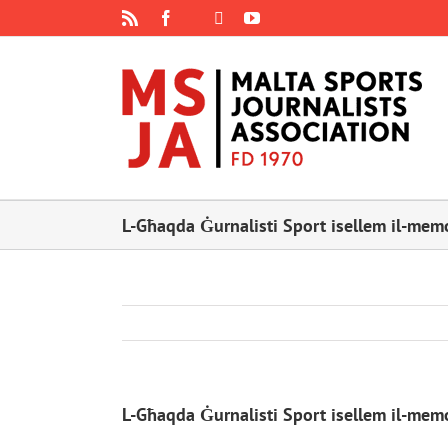
Skip
Rss
Facebook
X
YouTube
Instagram
to
content
L-Għaqda Ġurnalisti Sport isellem il-memo
L-Għaqda Ġurnalisti Sport isellem il-memo