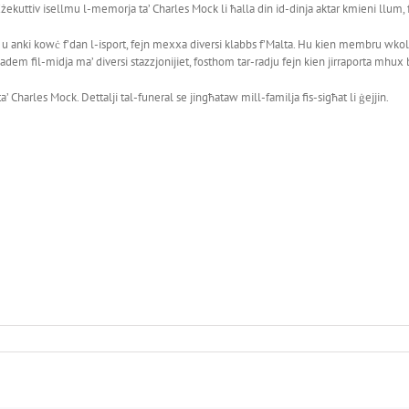
kuttiv isellmu l-memorja ta’ Charles Mock li ħalla din id-dinja aktar kmieni llum, f
 u anki kowċ f’dan l-isport, fejn mexxa diversi klabbs f’Malta. Hu kien membru wkoll 
ħadem fil-midja ma’ diversi stazzjonijiet, fosthom tar-radju fejn kien jirraporta mhux 
’ Charles Mock. Dettalji tal-funeral se jingħataw mill-familja fis-sigħat li ġejjin.