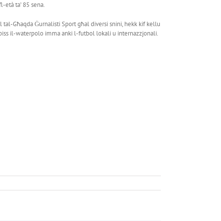
l-età ta’ 85 sena.
tal-Għaqda Ġurnalisti Sport għal diversi snini, hekk kif kellu
biss il-waterpolo imma anki l-futbol lokali u internazzjonali.