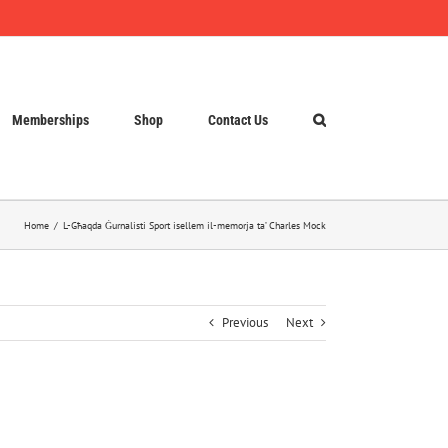
Memberships
Shop
Contact Us
Home
L-Għaqda Ġurnalisti Sport isellem il-memorja ta’ Charles Mock
Previous
Next