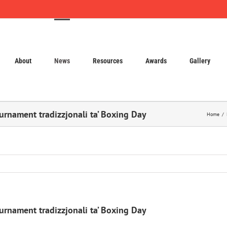
About
News
Resources
Awards
Gallery
urnament tradizzjonali ta’ Boxing Day
Home
urnament tradizzjonali ta’ Boxing Day