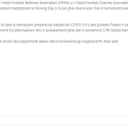
l-Malta Football Referees Association (MFRA) u l-Malta Football Coaches Associatio
ament tradizzjonali ta’ Boxing Day, li ilu jsir għal diversi snin. Dan it-turnament kw
lli qies is-sitwazzjoni preżenti tal-każijiet tal-COVID-19 li qed jiżdiedu f’dawn il-j
ament ma jitkomplewx isiru il-preparamenti għal dan it-turnament, li fih issoltu kien
ż-żmien ikun jippermetti sabiex dan it-turnament jiġi organizzat fil-futur qrib.