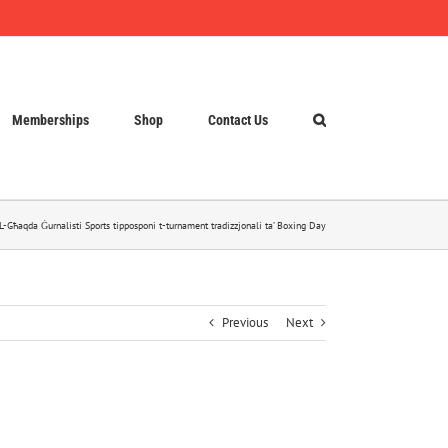
Memberships
Shop
Contact Us
L-Għaqda Ġurnalisti Sports tipposponi t-turnament tradizzjonali ta’ Boxing Day
Previous
Next