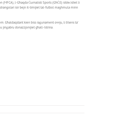
n (MFCA), l-Għaqda Ġurnalisti Sports (GħĠS) iddeċidiet li
adrangolari isir bejn it-timijiet tal-futbol maghmula minn
iem. Għaldaqstant kien biss raġunament ovvju, li b’sens ta’
u jinġabru donazzjonijiet għall-Istrina.