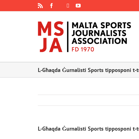
Skip
Rss
Facebook
X
YouTube
Instagram
to
content
L-Għaqda Ġurnalisti Sports tipposponi t-t
L-Għaqda Ġurnalisti Sports tipposponi t-t