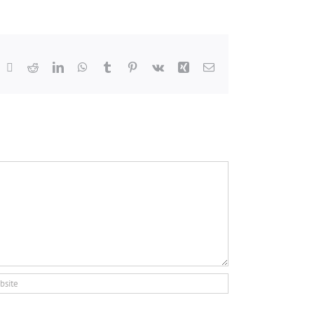
acebook
X
Reddit
LinkedIn
WhatsApp
Tumblr
Pinterest
Vk
Xing
Email