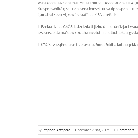
Wara konsultazzjoni mal-Malta Football Association (MFA), i
b’responsabiltà għat-tieni sena konsekuttiva tipposponi t-turn
ġurnalisti sportivi, kowċis, staff tal-MFA u referis.
L-Eżekuttiv tal-GħĠS iddecieda li jieħu din id-deċiżjoni wara i
responsabiltà ma’ dawk kollha involuti fil-futbol lokali, ġust
L-GħĠS twiegħed li se tipprova tagħmel ħilitha kollha, jekk i
By
Stephen Azzopardi
|
December 22nd, 2021
|
0 Comments