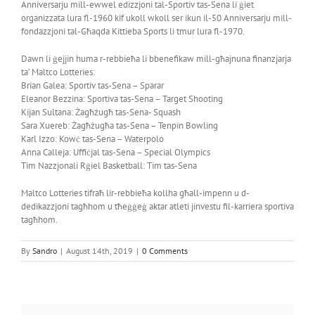
Anniversarju mill-ewwel edizzjoni tal-Sportiv tas-Sena li ġiet
organizzata lura fl-1960 kif ukoll wkoll ser ikun il-50 Anniversarju mill-
fondazzjoni tal-Għaqda Kittieba Sports li tmur lura fl-1970.
Dawn li ġejjin huma r-rebbieħa li bbenefikaw mill-għajnuna finanzjarja
ta’ Maltco Lotteries:
Brian Galea: Sportiv tas-Sena – Sparar
Eleanor Bezzina: Sportiva tas-Sena – Target Shooting
Kijan Sultana: Żagħżugħ tas-Sena- Squash
Sara Xuereb: Żagħżugħa tas-Sena – Tenpin Bowling
Karl Izzo: Kowċ tas-Sena – Waterpolo
Anna Calleja: Uffiċjal tas-Sena – Special Olympics
Tim Nazzjonali Rġiel Basketball: Tim tas-Sena
Maltco Lotteries tifraħ lir-rebbieħa kollha għall-impenn u d-
dedikazzjoni tagħhom u tħeġġeġ aktar atleti jinvestu fil-karriera sportiva
tagħhom.
By
Sandro
|
August 14th, 2019
|
0 Comments