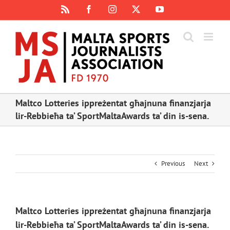
Skip
Rss
Facebook
Instagram
X
YouTube
to
content
Maltco Lotteries ippreżentat għajnuna finanzjarja
lir-Rebbieħa ta’ SportMaltaAwards ta’ din is-sena.
Previous
Next
Maltco Lotteries ippreżentat għajnuna finanzjarja
lir-Rebbieħa ta’ SportMaltaAwards ta’ din is-sena.