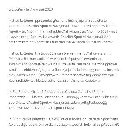
L-Erbgħa 7 ta’ Awwissu 2019
Maltco Lotteries ippreżentat għajnuna finanzjarja lir-rebbieħa ta’
SportMalta Għażliet Sportivi Nazzjonali. Dawn l-atleti ngħataw it-titlu
rispettiv tagħhom fi Frar li għadda għall-kisbiet tagħhom fl-2018 waqt
l-avveniment SportMalta Awards Għażliet Sportivi Nazzjonali li ġie
organizzat minn SportMalta flimkien mal-Għaqda Ġurnalisti Sportivi.
Maltco Lotteries ilha tappoġġja dan l-avveniment għal diversi snin.
“Minbarra li l-kumpanija hi waħda mill-isponsors ewlenin tal-
avveniment SportMalta Awards li jittella’ ta’ kull sena, Maltco tipprovdi
wkoll lir-rebbieħa b’għajnuna finanzjarja bħala inkoraġġiment u inċentiv
biex dawn ikomplu javvanzaw fil-karriera sportiva tagħhom” afferma l-
Kap Eżekuttiv tal-Maltco Lotteries, isSur Vasileios Kasiotakis.
Is-Sur Sandro Micallef, President tal-Għaqda Ġurnalisti Sports
irringrazzja lill-Maltco Lotteries għall-appoġġ kontinwu mhux biss lejn
SportMalta Għażliet Sportivi Nazzjonali, iżda wkoll għallappoġġ
kontinwu favur l-iżvilupp tal-isport f’Malta.
Is-Sur Micallef irrimarka li t-tħejjijiet għalledizzjoni 2020 ta’ SportMalta
Awards diġà bdew. Din se tkun edizzjoni speċjali hekk kif se jaħbat is-60