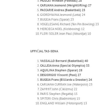
MUSCAT Winston (Football) 28
CARUANA Jesmond (Weightlifting) 27
PACCARIE Andrea (Basketball) 25
GIORDMAINA Jesmond (Lotta) 24
BUGEJA Frans (Sparar) 23
VOGELESANG Richard (Ten Pin Bowling) 23
MERCIECA NOEL (Kickboxing) 12
FLERI SOLER Jean Paul (Ibburdjar) 10
UFFIĊJAL TAS-SENA
VASSALLO Bernard (Basketball) 40
CALLEJA Anna (Special Olympics) 33
AQUILINA Stephen (Sparar) 28
DEGIORGIO Vincent (Pool) 27
BUGEJA Frans (Billiards u Snooker) 24
CARUANA CURRAN Joe (Waterpolo) 23
ZAMMIT John (Ċikliżmu) 22
PARIS Stephen (Regatta) 15
SPITERI Chris (Badminton) 15
ENGLAND William (Motorsport) 13