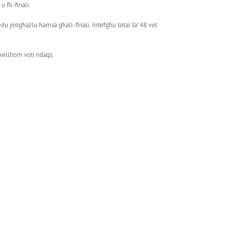
 fil-finali.
edu jintgħażlu ħamsa għall-finali. Intefgħu total ta’ 48 vot
t kellhom voti ndaqs.