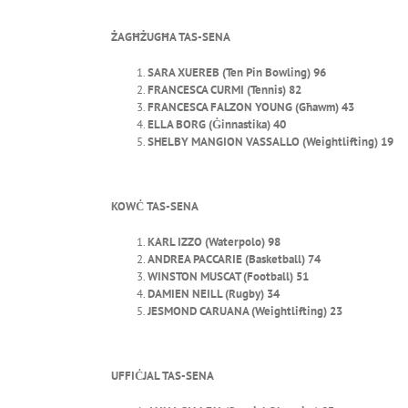
ŻAGĦŻUGĦA TAS-SENA
SARA XUEREB (Ten Pin Bowling) 96
FRANCESCA CURMI (Tennis) 82
FRANCESCA FALZON YOUNG (Għawm) 43
ELLA BORG (Ġinnastika) 40
SHELBY MANGION VASSALLO (Weightlifting) 19
KOWĊ TAS-SENA
KARL IZZO (Waterpolo) 98
ANDREA PACCARIE (Basketball) 74
WINSTON MUSCAT (Football) 51
DAMIEN NEILL (Rugby) 34
JESMOND CARUANA (Weightlifting) 23
UFFIĊJAL TAS-SENA