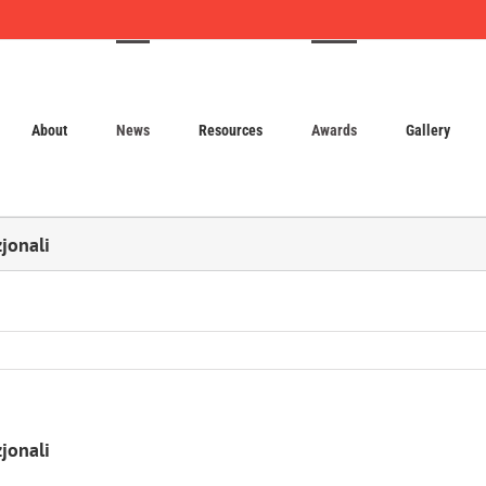
About
News
Resources
Awards
Gallery
zjonali
zjonali