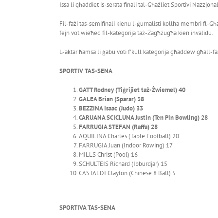
Issa li għaddiet is-serata finali tal-Għażliet Sportivi Nazzjon
Fil-fażi tas-semifinali kienu l-ġurnalisti kollha membri fl-Għa
fejn vot wieħed fil-kategorija taż-Żagħżugħa kien invalidu.
L-aktar ħamsa li ġabu voti f’kull kategorija għaddew għall-fażi
SPORTIV TAS-SENA
GATT Rodney (Tiġrijiet taż-Żwiemel) 40
GALEA Brian (Sparar) 38
BEZZINA Isaac (Judo) 33
CARUANA SCICLUNA Justin (Ten Pin Bowling) 28
FARRUGIA STEFAN (Raffa) 28
AQUILINA Charles (Table Football) 20
FARRUGIA Juan (Indoor Rowing) 17
MILLS Christ (Pool) 16
SCHULTEIS Richard (Ibburdjar) 15
CASTALDI Clayton (Chinese 8 Ball) 5
SPORTIVA TAS-SENA