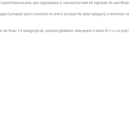
ali SportMalta Awards, qed nippublikaw il-voti kollha hekk kif ingħataw fis-semifinali u
qda Ġurnalisti Sport li kellhom id-dritt li jivvutaw fis-seba’ kategoriji li minnhom ri
 tal-finali. Fil-kategorija tal-Isportiva għaddew sitta peress li dawk fil-5 u s-6 pos