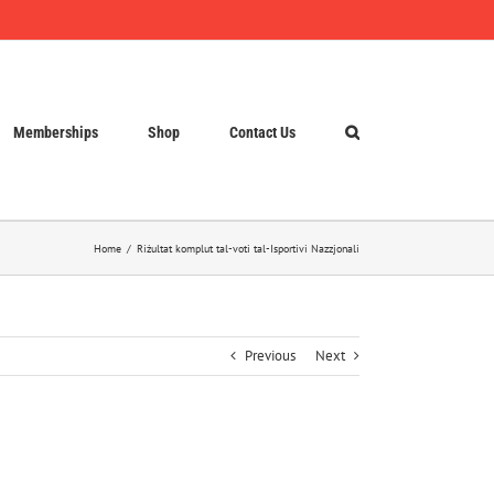
Memberships
Shop
Contact Us
Home
Riżultat komplut tal-voti tal-Isportivi Nazzjonali
Previous
Next