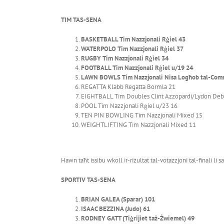
TIM TAS-SENA
BASKETBALL Tim Nazzjonali Rġiel 43
WATERPOLO Tim Nazzjonali Rġiel 37
RUGBY Tim Nazzjonali Rġiel 34
FOOTBALL Tim Nazzjonali Rġiel u/19 24
LAWN BOWLS Tim Nazzjonali Nisa Logħob tal-Com
REGATTA Klabb Regatta Bormla 21
EIGHTBALL Tim Doubles Clint Azzopardi/Lydon De
POOL Tim Nazzjonali Rġiel u/23 16
TEN PIN BOWLING Tim Nazzjonali Mixed 15
WEIGHTLIFTING Tim Nazzjonali Mixed 11
Hawn taħt issibu wkoll ir-riżultat tal-votazzjoni tal-finali li 
SPORTIV TAS-SENA
BRIAN GALEA (Sparar) 101
ISAAC BEZZINA (Judo) 61
RODNEY GATT (Tiġrijiet taż-Żwiemel) 49