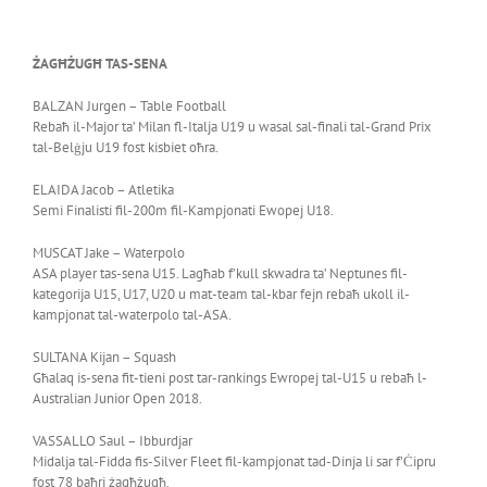
ŻAGĦŻUGĦ TAS-SENA
BALZAN Jurgen – Table Football
Rebaħ il-Major ta’ Milan fl-Italja U19 u wasal sal-finali tal-Grand Prix
tal-Belġju U19 fost kisbiet oħra.
ELAIDA Jacob – Atletika
Semi Finalisti fil-200m fil-Kampjonati Ewopej U18.
MUSCAT Jake – Waterpolo
ASA player tas-sena U15. Lagħab f’kull skwadra ta’ Neptunes fil-
kategorija U15, U17, U20 u mat-team tal-kbar fejn rebaħ ukoll il-
kampjonat tal-waterpolo tal-ASA.
SULTANA Kijan – Squash
Għalaq is-sena fit-tieni post tar-rankings Ewropej tal-U15 u rebaħ l-
Australian Junior Open 2018.
VASSALLO Saul – Ibburdjar
Midalja tal-Fidda fis-Silver Fleet fil-kampjonat tad-Dinja li sar f’Ċipru
fost 78 baħri żagħżugħ.