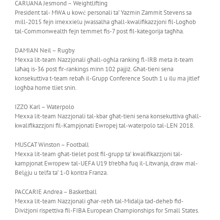
CARUANA Jesmond – Weightlifting
President tal- MWA u kowċ personali ta’ Yazmin Zammit Stevens sa
mill-2015 fejn irnexxielu jwassalha għall-kwalifikazzjoni fil-Logħob
tal-Commonwealth fejn temmet fis-7 post fil-kategorija tagħha.
DAMIAN Neil – Rugby
Mexxa lit-team Nazzjonali għall-ogħla ranking fl-IRB meta it-team
laħaq is-36 post fir-rankings minn 102 pajjiż. Għat-tieni sena
konsekuttiva t-team rebaħ il-Grupp Conference South 1 u ilu ma jitlef
logħba home tliet snin.
IZZO Karl – Waterpolo
Mexxa lit-team Nazzjonali tal-kbar għat-tieni sena konsekuttiva għall-
kwalifikazzjoni fil-Kampjonati Ewropej tal-waterpolo tal-LEN 2018.
MUSCAT Winston – Football
Mexxa lit-team għat-tielet post fil-grupp ta’ kwalifikazzjoni tal-
kampjonat Ewropew tal-UEFA U19 b’rebħa fuq il-Litwanja, draw mal-
Belġju u telfa ta’ 1-0 kontra Franza.
PACCARIE Andrea – Basketball
Mexxa lit-team Nazzjonali għar-rebħ tal-Midalja tad-deheb fid-
Diviżjoni rispettiva fil-FIBA European Championships for Small States.