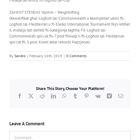
Midalja tal-Bronż fil-logħob tal-Coji
ZAMMIT STEVENS Yazmin – Weightlifting
Ikkwalifikat għal-Logħob tal-Commonwealth u kkompetiet ukoll fil-
Logħob tal-Mediterran u fl-Eleiko International Tournament fejn rebħet
il-midalja tad-deheb fil-kategorija tagħha. Fil-Logħob tal-
Commonwelah spiċċat fis-7 post filwaqt li fil-Logħob tal-Mediterran
spiċċat fil-5 post. Kisret aktar rekords Nazzjonali.
By
Sandro
|
February 16th, 2019
|
0 Comments
Share This Story, Choose Your Platform!
Facebook
X
Reddit
LinkedIn
WhatsApp
Tumblr
Pinterest
Vk
Xing
Email
Leave A Comment
Comment