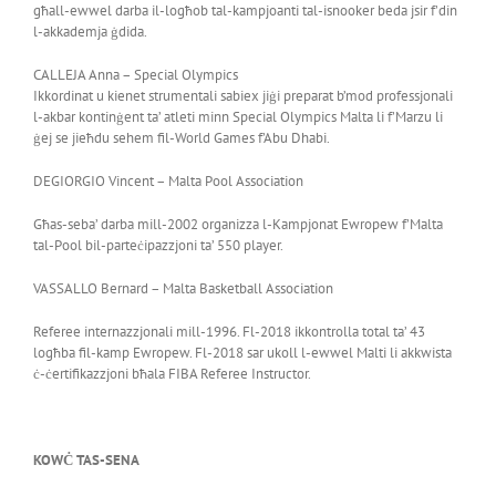
għall-ewwel darba il-logħob tal-kampjoanti tal-isnooker beda jsir f’din
l-akkademja ġdida.
CALLEJA Anna – Special Olympics
Ikkordinat u kienet strumentali sabiex jiġi preparat b’mod professjonali
l-akbar kontinġent ta’ atleti minn Special Olympics Malta li f’Marzu li
ġej se jieħdu sehem fil-World Games f’Abu Dhabi.
DEGIORGIO Vincent – Malta Pool Association
Għas-seba’ darba mill-2002 organizza l-Kampjonat Ewropew f’Malta
tal-Pool bil-parteċipazzjoni ta’ 550 player.
VASSALLO Bernard – Malta Basketball Association
Referee internazzjonali mill-1996. Fl-2018 ikkontrolla total ta’ 43
logħba fil-kamp Ewropew. Fl-2018 sar ukoll l-ewwel Malti li akkwista
ċ-ċertifikazzjoni bħala FIBA Referee Instructor.
KOWĊ TAS-SENA