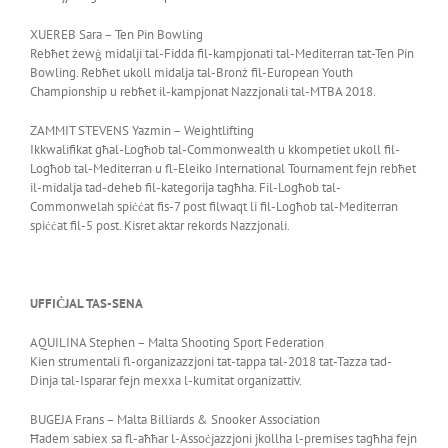
XUEREB Sara – Ten Pin Bowling
Rebħet żewġ midalji tal-Fidda fil-kampjonati tal-Mediterran tat-Ten Pin
Bowling. Rebħet ukoll midalja tal-Bronż fil-European Youth
Championship u rebħet il-kampjonat Nazzjonali tal-MTBA 2018.
ZAMMIT STEVENS Yazmin – Weightlifting
Ikkwalifikat għal-Logħob tal-Commonwealth u kkompetiet ukoll fil-
Logħob tal-Mediterran u fl-Eleiko International Tournament fejn rebħet
il-midalja tad-deheb fil-kategorija tagħha. Fil-Logħob tal-
Commonwelah spiċċat fis-7 post filwaqt li fil-Logħob tal-Mediterran
spiċċat fil-5 post. Kisret aktar rekords Nazzjonali.
UFFIĊJAL TAS-SENA
AQUILINA Stephen – Malta Shooting Sport Federation
Kien strumentali fl-organizazzjoni tat-tappa tal-2018 tat-Tazza tad-
Dinja tal-Isparar fejn mexxa l-kumitat organizattiv.
BUGEJA Frans – Malta Billiards & Snooker Association
Ħadem sabiex sa fl-aħħar l-Assoċjazzjoni jkollha l-premises tagħha fejn