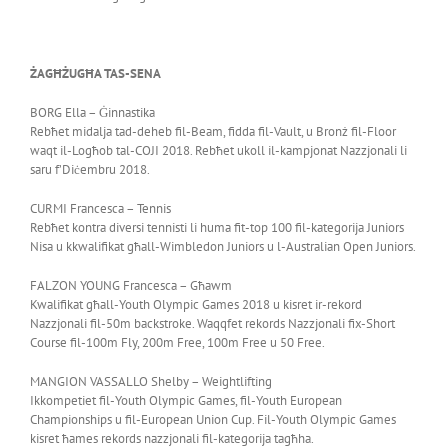
ŻAGĦŻUGĦA TAS-SENA
BORG Ella – Ġinnastika
Rebħet midalja tad-deheb fil-Beam, fidda fil-Vault, u Bronż fil-Floor
waqt il-Logħob tal-COJI 2018. Rebħet ukoll il-kampjonat Nazzjonali li
saru f’Diċembru 2018.
CURMI Francesca – Tennis
Rebħet kontra diversi tennisti li huma fit-top 100 fil-kategorija Juniors
Nisa u kkwalifikat għall-Wimbledon Juniors u l-Australian Open Juniors.
FALZON YOUNG Francesca – Għawm
Kwalifikat għall-Youth Olympic Games 2018 u kisret ir-rekord
Nazzjonali fil-50m backstroke. Waqqfet rekords Nazzjonali fix-Short
Course fil-100m Fly, 200m Free, 100m Free u 50 Free.
MANGION VASSALLO Shelby – Weightlifting
Ikkompetiet fil-Youth Olympic Games, fil-Youth European
Championships u fil-European Union Cup. Fil-Youth Olympic Games
kisret ħames rekords nazzjonali fil-kategorija tagħha.