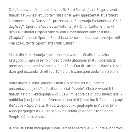
Dalgħodu waqt ċerimonja li saret fil-Forti Sant’Anġlu l-Birgu, s-semi
finalisti ta’ l-Għażliet Sportivi Nazzjonali ġew ippreżentati b’ċertifikat
kommemorattiv. Dan sar fil-preżenza tas-Segretarju Parlamentari Għaż-
Żagħżagħ, Sport u Għaqdiet tal-Volontarjat l-Onor Clifton Grima kif
ukoll il-Kumitat Organizzativ ta’ dan l-avveniment kompost mill-
Għaqda Ġurnalisti Sport u SportMalta liema kumitat huwa iċċerjat mill-
Kap Eżekuttiv ta’ SportMalta Mark Cutajar.
Matul din iċ-ċerimonja ġew imħabbra wkoll il-finalisti tas-seba’
kategoriji li l-ġurija ser tkun qed tivvota għalihom matul is-serata ta’
premjazzjoni li ser issir nhar is-Sibt 23 ta’ Frar fil-lukanda Hilton u li ser
tkun qed tixxandar dirett fuq TVM2 bit-trażmissjoni tibda fis-7:30 pm
Barra dawn is-seba’ kategoriji matul is-serata ser isiru ħames
preżentazzjonijiet oħra fosthom dik tal-People’s Choice Award li l-
finalisti ta’ din il-kategorija wkoll ġew imħabbra dalgħodu sabiex issa l-
pubbliku jista jagħti l-preferenza tiegħu billi jidħol fuq il-facebook page
BeActive – SportMalta. Il-voti tal-pubbliku jingħaqdu ma’ dawk ta’ l-
Assoċjazzjonijiet u l-ġurija sabiex fis-serata jitħabbar ir-rebbieħ tal-
People’s Choice Award.
Il-finalisti f’kull kategorija huma ħamsa apparti għall-unur ta’ l-Isportiva