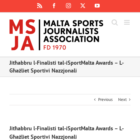
Skip
Rss
Facebook
Instagram
X
YouTube
to
content
Jitħabbru l-Finalisti tal-iSportMalta Awards – L-
Għażliet Sportivi Nazzjonali
Previous
Next
Jitħabbru l-Finalisti tal-iSportMalta Awards – L-
Għażliet Sportivi Nazzjonali