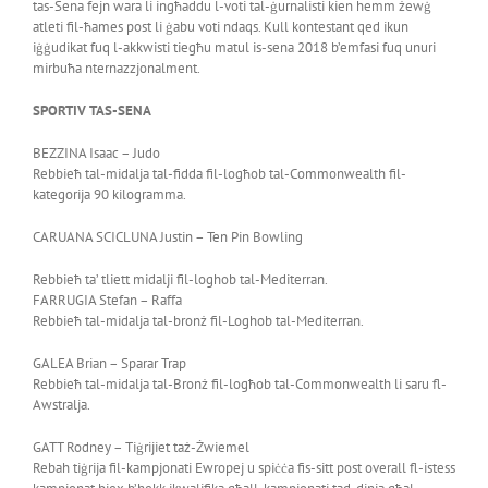
tas-Sena fejn wara li ingħaddu l-voti tal-ġurnalisti kien hemm żewġ
atleti fil-ħames post li ġabu voti ndaqs. Kull kontestant qed ikun
iġġudikat fuq l-akkwisti tiegħu matul is-sena 2018 b’emfasi fuq unuri
mirbuħa nternazzjonalment.
SPORTIV TAS-SENA
BEZZINA Isaac – Judo
Rebbieħ tal-midalja tal-fidda fil-logħob tal-Commonwealth fil-
kategorija 90 kilogramma.
CARUANA SCICLUNA Justin – Ten Pin Bowling
Rebbieħ ta’ tliett midalji fil-loghob tal-Mediterran.
FARRUGIA Stefan – Raffa
Rebbieħ tal-midalja tal-bronż fil-Loghob tal-Mediterran.
GALEA Brian – Sparar Trap
Rebbieħ tal-midalja tal-Bronż fil-logħob tal-Commonwealth li saru fl-
Awstralja.
GATT Rodney – Tiġrijiet taż-Żwiemel
Rebah tiġrija fil-kampjonati Ewropej u spiċċa fis-sitt post overall fl-istess