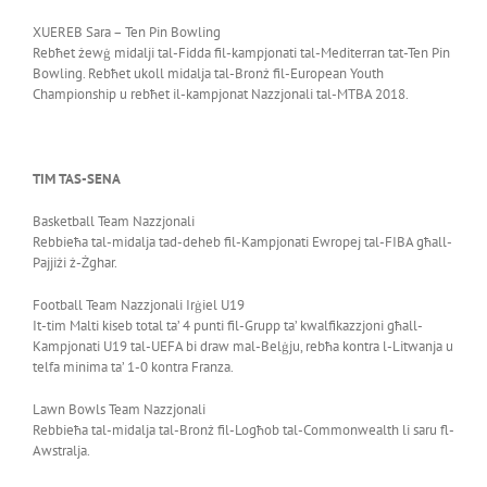
XUEREB Sara – Ten Pin Bowling
Rebħet żewġ midalji tal-Fidda fil-kampjonati tal-Mediterran tat-Ten Pin
Bowling. Rebħet ukoll midalja tal-Bronż fil-European Youth
Championship u rebħet il-kampjonat Nazzjonali tal-MTBA 2018.
TIM TAS-SENA
Basketball Team Nazzjonali
Rebbieħa tal-midalja tad-deheb fil-Kampjonati Ewropej tal-FIBA għall-
Pajjiżi ż-Żghar.
Football Team Nazzjonali Irġiel U19
It-tim Malti kiseb total ta’ 4 punti fil-Grupp ta’ kwalfikazzjoni għall-
Kampjonati U19 tal-UEFA bi draw mal-Belġju, rebħa kontra l-Litwanja u
telfa minima ta’ 1-0 kontra Franza.
Lawn Bowls Team Nazzjonali
Rebbieħa tal-midalja tal-Bronż fil-Logħob tal-Commonwealth li saru fl-
Awstralja.