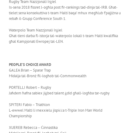
Rugby Team Nazzjonali Irġiel
Is-sena 2018 fissret l-ogħla post fir-rankings tad-dinja tal-IRB. Għat-
tielet sena konsekuttiva t-team Malti baqa’ mhux megħlub f’pajjiżna u
rebaħ il-Grupp Conference South 1.
Waterpolo Team Nazzjonali Irġiel
Għat-tieni darba fl-istorja tal-waterpolo lokali t-team Malti kwalifika
għal Kampjonati Ewropej tal-LEN.
PEOPLE’S CHOICE AWARD
GALEA Brian – Sparar Trap
Midalja tal-Bronż fil-logħob tal-Commonwealth
PORTELLI Robert – Rugby
Jaħdem ħafna sabiex jiġbed talent ġdid għall-logħba tar-rugby
SPITERI Fabio – Triathlon
L-ewwel Malti li rnexxielu jispiċċa t-Triple Iron Man World
Championship
XUEREB Rebecca – Ġinnastika