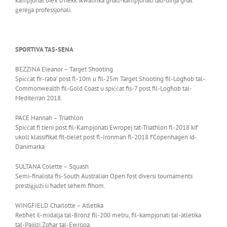
kampjonat biex b’hekk ikwalifika għall-kampjonati tad-dinja għal
ġerejja professjonali.
SPORTIVA TAS-SENA
BEZZINA Eleanor – Target Shooting
Spiċċat fir-raba’ post fl-10m u fil-25m Target Shooting fil-Logħob tal-
Commonwealth fil-Gold Coast u spiċċat fis-7 post fil-Logħob tal-
Mediterran 2018.
PACE Hannah – Triathlon
Spiċċat fi tieni post fil-Kampjonati Ewropej tat-Triathlon fl-2018 kif
ukoll klassifikat fit-tielet post fl-Ironman fl-2018 f’Copenhagen id-
Danimarka.
SULTANA Colette – Squash
Semi-finalista fis-South Australian Open fost diversi tournaments
prestiġjużi li ħadet sehem fihom.
WINGFIELD Charlotte – Atletika
Rebħet il-midalja tal-Bronż fil-200 metru, fil-kampjonati tal-atletika
tal-Pajjizi Żgħar tal-Ewropa.