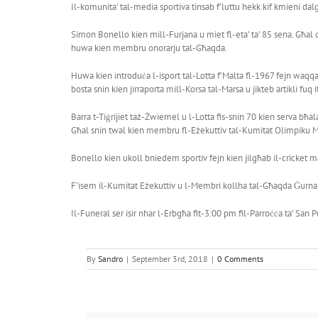
Il-komunita’ tal-media sportiva tinsab f’luttu hekk kif kmieni da
Simon Bonello kien mill-Furjana u miet fl-eta’ ta’ 85 sena. Għal
huwa kien membru onorarju tal-Għaqda.
Huwa kien introduċa l-isport tal-Lotta f’Malta fl-1967 fejn waqqa
bosta snin kien jirraporta mill-Korsa tal-Marsa u jikteb artikli fu
Barra t-Tiġrijiet taż-Żwiemel u l-Lotta fis-snin 70 kien serva bħa
Għal snin twal kien membru fl-Eżekuttiv tal-Kumitat Olimpiku Mal
Bonello kien ukoll bniedem sportiv fejn kien jilgħab il-cricket ma
F’isem il-Kumitat Eżekuttiv u l-Membri kollha tal-Għaqda Ġurnalis
Il-Funeral ser isir nhar l-Erbgħa fit-3:00 pm fil-Parroċċa ta’ San P
By
Sandro
|
September 3rd, 2018
|
0 Comments