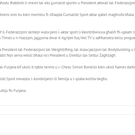
lgħodu tħabbret il-mewt tal-eks ġurnalist sportiv u President attwali tal-Federazzjon
 diversi snin hu kien membru fl-Għaqda Ġurnalisti Sport aktar qabel magħrufa bħala 
f il-Federazzjoni sentejn wara pero l-aktar sport li kkontribwixxa għalih fil-qasam t
q it-Times u n-Nazzjon, jaġġorna dwar it-tiġrijiet fuq Net TV u saħħansitra kellu prog
la President tal-Federazzjoni tal-Weightlifting, tal-Assoċjazzjoni tal-Bodybuilding u t
ti fejn serva wkoll bħala viċi President u Direttur tas-Settur Żagħżagħ.
l-Furjana kif ukoll it-table tennis u ċ-Chess. Simon Bonello kien ukoll ħames darbiet 
ti Sport inwasslu l-kondoljanzi lil familja u l-qraba kollha tiegħu.
ublju fil-Furjana.