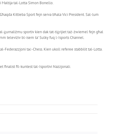
i Maltija tal-Lotta Simon Bonello.
Għaqda Kittieba Sport fejn serva bħala Viċi President. Sal-lum
al-ġurnaliżmu sportiv kien dak tat-tiġrijiet taż-żwiemel fejn għal
ramm televiżiv bl-isem ta’ Sulky fuq l-Isports Channel.
al-Federazzjoni taċ-Chess. Kien ukoll referee stabbilit tal-Lotta.
finalist fil-kuntest tal-Isportivi Nazzjonali.