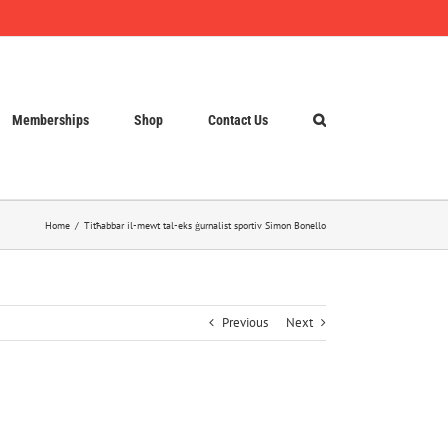
Memberships
Shop
Contact Us
Home
Titħabbar il-mewt tal-eks ġurnalist sportiv Simon Bonello
Previous
Next