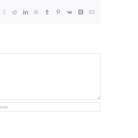
acebook
X
Reddit
LinkedIn
WhatsApp
Tumblr
Pinterest
Vk
Xing
Email