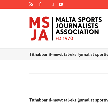
Skip
Rss
Facebook
X
YouTube
Instagram
to
content
Titħabbar il-mewt tal-eks ġurnalist sport
Titħabbar il-mewt tal-eks ġurnalist sport