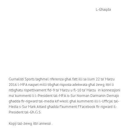
L-Għaqda
Ġurnalisti Sports tagħmel riferenza għal fatt illi sa llum 22 ta’ Marzu
2016 l-MFA naqset milli tibgħat risposta adekwata għal żewġ ittri li
ntbgħatu rispettivament fid-9 ta’ Marzu u fl-10 ta’ Marzu in konnessjoni
ma’ kummenti li l-President tal-MFA is-Sur Norman Darmanin Demajo
għadda fir-rigward tal-media kif wkoll għal kummenti illi l-Ufficjal tal-
Media s-Sur Mark Attard għadda f’kumment f’Facebook fir-rigward il-
President tal-Għ.Ġ.S.
Kopji taż-żewġ ittri annessi .