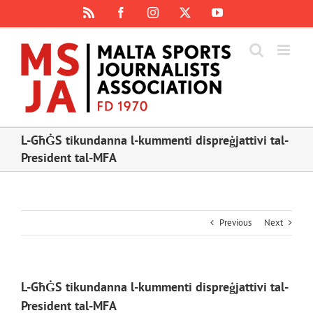
Skip
Rss
Facebook
Instagram
X
YouTube
to
content
L-GħĠS tikundanna l-kummenti dispreġjattivi tal-
President tal-MFA
Previous
Next
L-GħĠS tikundanna l-kummenti dispreġjattivi tal-
President tal-MFA