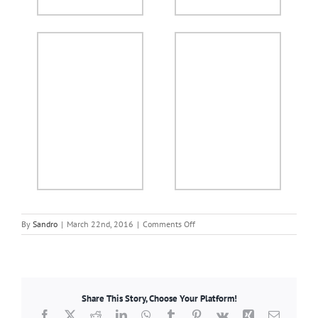
on
By
Sandro
|
March 22nd, 2016
|
Comments Off
L-
GħĠS
tikundanna
l-
kummenti
Share This Story, Choose Your Platform!
dispreġjattivi
tal-
Facebook
X
Reddit
LinkedIn
WhatsApp
Tumblr
Pinterest
Vk
Xing
Email