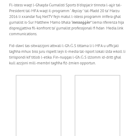
Fl-istess waqt l-Għaqda Ġurnalisti Sports b’dispjacir tinnota l-aġir tal-
President tal-MFA waqt il-programm ‘
Replay
’ tal-Ħadd 20 ta’ Marzu
2016 li xxandar fuq NetTV fejn matul l-istess programm irrifera għal
ġurnalist is-Sur Matthew Mamo bħala
‘messaġġier’
liema riferenza hija
dispreġjattiva fil-konfront ta’ ġurnalist professjonali fi ħdan Media.link
communications.
Fid-dawl tas-sitwazzjoni attwali l-Għ.Ġ.S tittama li l-MFA u ufficjali
tagħha mhux biss juru rispett lejn il-media tal-isport lokali iżda wkoll li
tirrispondi kif titlob l-etika. Fin-nuqqas l-Għ.Ġ.S iżżomm id-dritt għal
kull azzjoni mill-membri tagħħa fiż-żmien opportun.