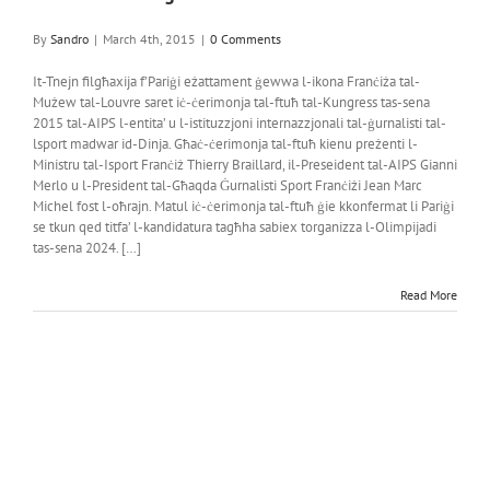
By
Sandro
|
March 4th, 2015
|
0 Comments
It-Tnejn filgħaxija f’Pariġi eżattament ġewwa l-ikona Franċiża tal-
Mużew tal-Louvre saret iċ-ċerimonja tal-ftuħ tal-Kungress tas-sena
2015 tal-AIPS l-entita’ u l-istituzzjoni internazzjonali tal-ġurnalisti tal-
lsport madwar id-Dinja. Għaċ-ċerimonja tal-ftuħ kienu preżenti l-
Ministru tal-Isport Franċiż Thierry Braillard, il-Preseident tal-AIPS Gianni
Merlo u l-President tal-Għaqda Ġurnalisti Sport Franċiżi Jean Marc
Michel fost l-oħrajn. Matul iċ-ċerimonja tal-ftuħ ġie kkonfermat li Pariġi
se tkun qed titfa’ l-kandidatura tagħha sabiex torganizza l-Olimpijadi
tas-sena 2024. […]
Read More