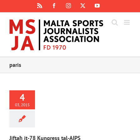
Skip
Rss
Facebook
Instagram
X
YouTube
to
content
paris
4
03, 2015
Jiftaħ it-78 Kungress tal-AIPS