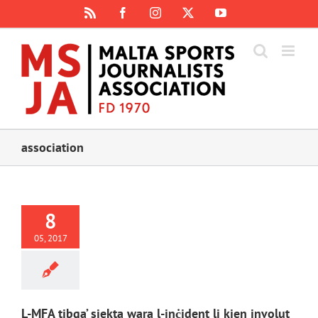
Skip
Rss
Facebook
Instagram
X
YouTube
to
content
association
8
05, 2017
L-MFA tibqa’ siekta wara l-inċident li kien involut