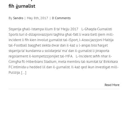
fih ġurnalist
By
Sandro
|
May 8th, 2017
|
0 Comments
Stqarrija għall-Istampa illum 8 ta’ Mejju 2017 L-Għaqda Ġurnalisti
Sports turi d-diżaprovazzjoni tagħha għal-fatt li wara tlett ijiem mill-
inċident li fih kien involut ġurnalist tal-iSport, l-Assoċjazzjoni Maltija
tal-Football baqgħet siekta dwar dan il-każ u l-anqas biss ħarġet
stqarrija ta’ kundanna u solidarjeta’ ma’ dan il-ġurnalist li jirraporta
regolarment il-kompetizzjonijiet tal-MFA. L-Inċident seħħ nhar il-
Ġimgħa fil-Hiberbians Stadium, meta membru tal-kumitat ta’ Birkirkara
FC intimida u hedded lil dan il-ġurnalist. Il-każ qed ikun investigat mill-
Pulizija. […]
Read More